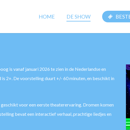
HOME
DE SHOW
BESTE
og is vanaf januari 2026 te zien in de Nederlandse en
d is 2+. De voorstelling duurt +/- 60 minuten, en beschikt in
eer geschikt voor een eerste theaterervaring. Dromen komen
telling bevat een interactief verhaal, prachtige liedjes en