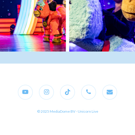
youtube
instagram
tiktok
phone
email
© 2025 MediaDome BV - Unicorn Live