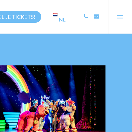
Menu
PHONE
EMAIL
L JE TICKETS!
NL
Menu